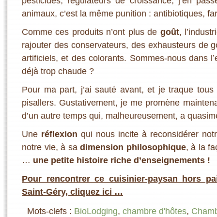
pesticides, régulateurs de croissance, j’en pass
animaux, c’est la même punition : antibiotiques, f
Comme ces produits n’ont plus de
goût
, l’indust
rajouter des conservateurs, des exhausteurs de g
artificiels, et des colorants. Sommes-nous dans l’
déjà trop chaude ?
Pour ma part, j’ai sauté avant, et je traque tous
pisallers. Gustativement, je me promène mainte
d’un autre temps qui, malheureusement, a quasim
Une
réflexion
qui nous incite à reconsidérer no
notre vie, à sa
dimension philosophique
, à la 
…
une petite histoire riche d’enseignements !
Pour rencontrer ce cuisinier-paysan hors pa
Saint-Géry, cliquez ici …
Mots-clefs :
BioLodging
,
chambre d'hôtes
,
Chambr