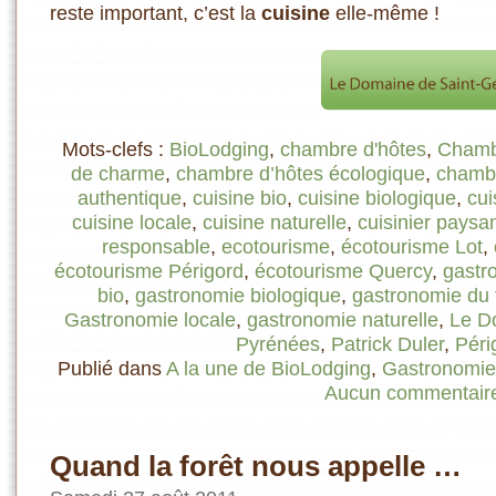
reste important, c’est la
cuisine
elle-même !
Mots-clefs :
BioLodging
,
chambre d'hôtes
,
Chambr
de charme
,
chambre d’hôtes écologique
,
chambr
authentique
,
cuisine bio
,
cuisine biologique
,
cui
cuisine locale
,
cuisine naturelle
,
cuisinier paysa
responsable
,
ecotourisme
,
écotourisme Lot
,
écotourisme Périgord
,
écotourisme Quercy
,
gastr
bio
,
gastronomie biologique
,
gastronomie du t
Gastronomie locale
,
gastronomie naturelle
,
Le D
Pyrénées
,
Patrick Duler
,
Péri
Publié dans
A la une de BioLodging
,
Gastronomie
Aucun commentair
Quand la forêt nous appelle …