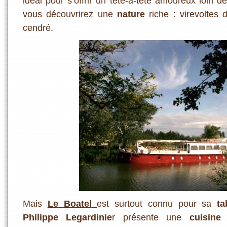
idéal pour s’offrir un tête-à-tête amoureux loin des
vous découvrirez une
nature
riche : virevoltes
cendré.
Mais
Le Boatel
est surtout connu pour sa
ta
Philippe Legardinie
r présente une
cuisine