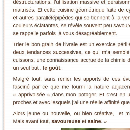
déstructurations, l’utilisation massive et déraison
maitrisés. Et cette cuisine géométrique faite de cy
et autres parallélépipèdes qui se tiennent à la vert
couleurs éclatantes, se révèle souvent peu savoure
se rappelle parfois à vous désagréablement.
Trier le bon grain de l’ivraie est un exercice péril
deux tendances successives, ce qui m’a semblé l
cuissons, une connaissance accrue de la chimie d
un seul but :
le goût
.
Malgré tout, sans renier les apports de ces évo
fasciné par ce que me fourni la nature adjacen
« apprivoisée » dans mon potager. Et c’est en ut
proches et avec lesquels j’ai une réelle affinité que
Alors jeune ou nouvelle, ou bien créative, et 
Mais avant tout,
savoureuse
et
saine
. »