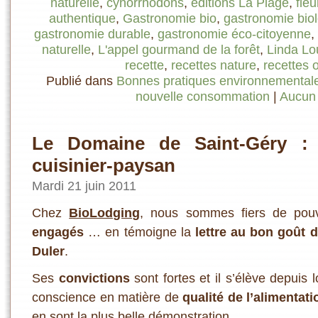
naturelle
,
cynorrhodons
,
éditions La Plage
,
fle
authentique
,
Gastronomie bio
,
gastronomie bio
gastronomie durable
,
gastronomie éco-citoyenne
,
naturelle
,
L'appel gourmand de la forêt
,
Linda Lo
recette
,
recettes nature
,
recettes o
Publié dans
Bonnes pratiques environnemental
nouvelle consommation
|
Aucun
Le Domaine de Saint-Géry : 
cuisinier-paysan
Mardi 21 juin 2011
Chez
BioLodging
, nous sommes fiers de pouvo
engagés
… en témoigne la
lettre au bon goût 
Duler
.
Ses
convictions
sont fortes et il s’élève depuis
conscience en matière de
qualité de l’alimentati
en sont la plus belle démonstration.