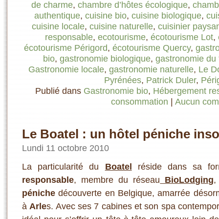
de charme
,
chambre d’hôtes écologique
,
chambr
authentique
,
cuisine bio
,
cuisine biologique
,
cui
cuisine locale
,
cuisine naturelle
,
cuisinier paysa
responsable
,
ecotourisme
,
écotourisme Lot
,
écotourisme Périgord
,
écotourisme Quercy
,
gastr
bio
,
gastronomie biologique
,
gastronomie du t
Gastronomie locale
,
gastronomie naturelle
,
Le D
Pyrénées
,
Patrick Duler
,
Péri
Publié dans
Gastronomie bio
,
Hébergement re
consommation
|
Aucun com
Le Boatel : un hôtel péniche inso
Lundi 11 octobre 2010
La particularité du
Boatel
réside dans sa fo
responsable
, membre du réseau
BioLodging
,
péniche
découverte en Belgique, amarrée désorma
à
Arle
s. Avec ses 7 cabines et son spa contempor