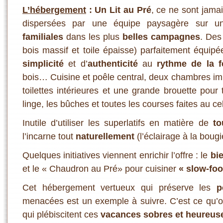
L’hébergement
:
Un Lit au Pré
, ce ne sont jama
dispersées par une équipe paysagère sur 
familiales
dans les plus
belles campagnes
. Des
bois massif et toile épaisse) parfaitement équipé
simplicité
et d’
authenticité
au
rythme de la 
bois… Cuisine et poêle central, deux chambres impe
toilettes intérieures et une grande brouette pour
linge, les bûches et toutes les courses faites au cel
Inutile d’utiliser les superlatifs en matière de
to
l’incarne tout
naturellement
(l’éclairage à la bougi
Quelques initiatives viennent enrichir l’offre : le
bie
et le « Chaudron au Pré» pour cuisiner
« slow-foo
Cet hébergement vertueux qui préserve les
p
menacées est un exemple à suivre. C’est ce qu’
qui plébiscitent ces
vacances sobres et heureus