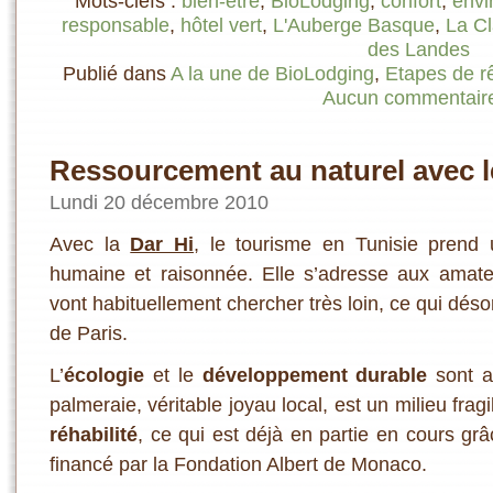
Mots-clefs :
bien-être
,
BioLodging
,
confort
,
envi
responsable
,
hôtel vert
,
L'Auberge Basque
,
La Cl
des Landes
Publié dans
A la une de BioLodging
,
Etapes de r
Aucun commentair
Ressourcement au naturel avec le
Lundi 20 décembre 2010
Avec la
Dar Hi
, le tourisme en Tunisie prend
humaine et raisonnée. Elle s’adresse aux amate
vont habituellement chercher très loin, ce qui dés
de Paris.
L’
écologie
et le
développement durable
sont a
palmeraie, véritable joyau local, est un milieu frag
réhabilité
, ce qui est déjà en partie en cours g
financé par la Fondation Albert de Monaco.