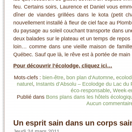
feu. Certains soirs, Laurence et Daniel vous emm
dîner de viandes grillées dans le kota (petit chale
nouvellement installé à fleur de ciel face au Plo
du paysage au soleil couchant transporte dans u
deux balades sur le plateau et un temps de repos 
loin… comme dans une vieille maison de famill
Québec. Sauf que là, le rêve est à portée de main
Pour découvrir l’écolodge, cliquez ici…
Mots-clefs :
bien-être
,
bon plan d'Automne
,
ecolo
naturel
,
Instants d’Absolu – Ecolodge du Lac du
éco-responsable
,
Week-en
Publié dans
Bons plans dans les hôtels écologiq
Aucun commentair
Un esprit sain dans un corps sai
Jeudi 24 mars 2011