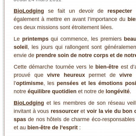
BioLodging
se fait un devoir de
respecter 
également à mettre en avant l’importance du
bie
ces deux missions sont étroitement liées.
Le
printemps
qui commence, les premiers
beau
soleil
, les jours qui rallongent sont généraleme
envie de
prendre soin de notre corps et de notr
Cette démarche tournée vers le
bien-être
est d’a
prouvé que
vivre heureux
permet de
vivre
l’
optimisme
, les
pensées et les émotions posi
notre
équilibre quotidien
et notre de
longévité
.
BioLodging
et les membres de son réseau veil
invitant à vous
ressourcer
et
voir la vie du bon 
spas
de nos hôtels de charme éco-responsables
et au
bien-être de l’esprit
: