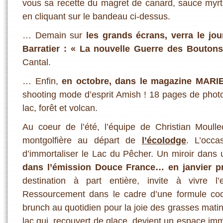
vous sa recette du magret de canard, sauce myrti
en cliquant sur le bandeau ci-dessus.
… Demain sur
les grands écrans, verra le jou
Barratier : « La nouvelle Guerre des Boutons
Cantal.
… Enfin,
en octobre, dans le magazine MARI
shooting mode d’esprit Amish ! 18 pages de phot
lac, forêt et volcan.
Au coeur de l’été, l’équipe de Christian Moull
montgolfière au départ de
l’écolodge
. L’occ
d’immortaliser le Lac du Pêcher. Un miroir dans
dans l’émission Douce France… en janvier p
destination à part entière, invite à vivre l’e
Ressourcement dans le cadre d’une formule coco
brunch au quotidien pour la joie des grasses mati
lac qui, recouvert de glace, devient un espace imm