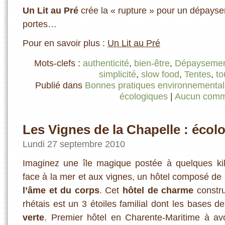
Un Lit au Pré
crée la « rupture » pour un dépays
portes…
Pour en savoir plus :
Un Lit au Pré
Mots-clefs :
authenticité
,
bien-être
,
Dépayseme
simplicité
,
slow food
,
Tentes
,
to
Publié dans
Bonnes pratiques environnementa
écologiques
|
Aucun comm
Les Vignes de la Chapelle : écolo
Lundi 27 septembre 2010
Imaginez une île magique postée à quelques kilo
face à la mer et aux vignes, un hôtel composé de
l’âme et du corps
. Cet
hôtel de charme
constru
rhétais est un 3 étoiles familial dont les bases de
verte
. Premier hôtel en Charente-Maritime à avo