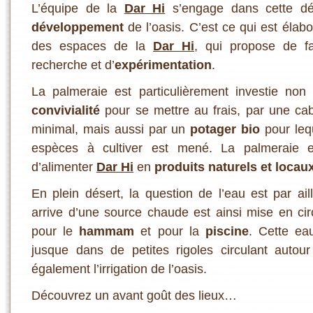
L’équipe de la
Dar Hi
s’engage dans cette 
développement
de l’oasis. C’est ce qui est élab
des espaces de la
Dar Hi
, qui propose de f
recherche et d’
expérimentation
.
La palmeraie est particulièrement investie no
convivialité
pour se mettre au frais, par une cab
minimal, mais aussi par un
potager bio
pour lequ
espèces à cultiver est mené. La palmeraie e
d’alimenter
Dar Hi
en
produits naturels et locau
En plein désert, la question de l’eau est par ail
arrive d’une source chaude est ainsi mise en ci
pour le
hammam
et pour la
piscine
. Cette eau
jusque dans de petites rigoles circulant autou
également l’irrigation de l’oasis.
Découvrez un avant goût des lieux…