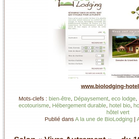
www.biolodging-hote
Mots-clefs :
bien-être
,
Dépaysement
,
eco lodge
,
ecotourisme
,
Hébergement durable
,
hotel bio
,
ho
hôtel vert
Publié dans
A la une de BioLodging
|