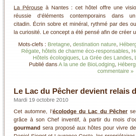
La Pérouse
à Nantes : cet hôtel offre une visio
réussie d’éléments contemporains dans un
citadin. Écrin sobre et minéral, rythmé par des ouv
la curiosité. Le concept a été pensé afin de créer 
Mots-clefs :
Bretagne
,
destination nature
,
Héberg
Régate
,
hôtels de charme éco-responsables
,
H
Hôtels écologiques
,
La Grée des Landes
,
Publié dans
A la une de BioLodging
,
Héberg
commentaire »
Le Lac du Pêcher devient relais 
Mardi 19 octobre 2010
Cet automne, l’
écolodge du Lac du Pêcher
se 
grâce à son Chef inventif, à partir du mois d’o
gourmand
sera proposé aux hôtes pour vivre d
Daniel Sieget et Laurence Costa, les propriétaires 