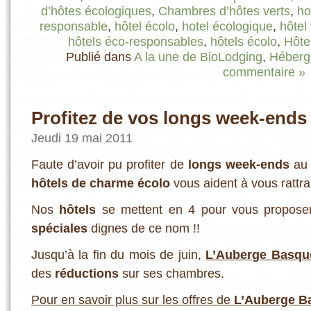
d’hôtes écologiques
,
Chambres d’hôtes verts
,
ho
responsable
,
hôtel écolo
,
hotel écologique
,
hôtel 
hôtels éco-responsables
,
hôtels écolo
,
Hôte
Publié dans
A la une de BioLodging
,
Héberg
commentaire »
Profitez de vos longs week-end
Jeudi 19 mai 2011
Faute d’avoir pu profiter de
longs week-ends
au 
hôtels de charme écolo
vous aident à vous rattr
Nos
hôtels
se mettent en 4 pour vous propos
spéciales
dignes de ce nom !!
Jusqu’à la fin du mois de juin,
L’Auberge Basqu
des
réductions
sur ses chambres.
Pour en savoir plus sur les offres de
L’Auberge B