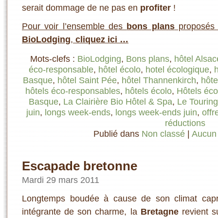
serait dommage de ne pas en
profiter
!
Pour voir l’ensemble des
bons plans
proposés 
BioLodging
,
cliquez ici …
Mots-clefs :
BioLodging
,
Bons plans
,
hôtel Alsac
éco-responsable
,
hôtel écolo
,
hotel écologique
,
h
Basque
,
hôtel Saint Pée
,
hôtel Thannenkirch
,
hôte
hôtels éco-responsables
,
hôtels écolo
,
Hôtels éco
Basque
,
La Clairière Bio Hôtel & Spa
,
Le Touring
juin
,
longs week-ends
,
longs week-ends juin
,
offr
réductions
Publié dans
Non classé
|
Aucun
Escapade bretonne
Mardi 29 mars 2011
Longtemps boudée à cause de son climat capric
intégrante de son charme, la
Bretagne
revient s