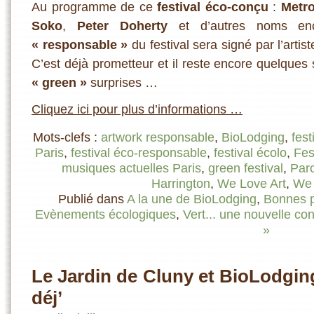
Au programme de ce
festival éco-conçu
:
Metr
Soko
,
Peter Doherty
et d’autres noms en
« responsable »
du festival sera signé par l’artis
C’est déjà prometteur et il reste encore quelque
« green »
surprises …
Cliquez ici pour plus d’informations …
Mots-clefs :
artwork responsable
,
BioLodging
,
fest
Paris
,
festival éco-responsable
,
festival écolo
,
Fes
musiques actuelles Paris
,
green festival
,
Parc
Harrington
,
We Love Art
,
We 
Publié dans
A la une de BioLodging
,
Bonnes p
Evènements écologiques
,
Vert... une nouvelle c
»
Le Jardin de Cluny et BioLodging 
déj’