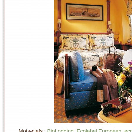
Mots-clefs :
BioLodging
,
Ecolabel Européen
,
eco