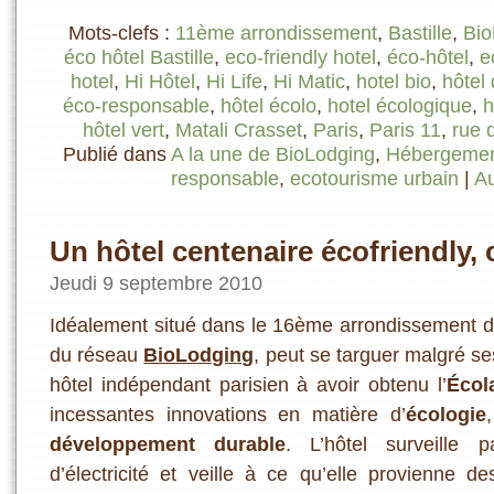
Mots-clefs :
11ème arrondissement
,
Bastille
,
Bio
éco hôtel Bastille
,
eco-friendly hotel
,
éco-hôtel
,
e
hotel
,
Hi Hôtel
,
Hi Life
,
Hi Matic
,
hotel bio
,
hôtel
éco-responsable
,
hôtel écolo
,
hotel écologique
,
h
hôtel vert
,
Matali Crasset
,
Paris
,
Paris 11
,
rue 
Publié dans
A la une de BioLodging
,
Hébergement
responsable
,
ecotourisme urbain
|
A
Un hôtel centenaire écofriendly, c
Jeudi 9 septembre 2010
Idéalement situé dans le 16ème arrondissement de
du réseau
BioLodging
, peut se targuer malgré se
hôtel indépendant parisien à avoir obtenu l’
Écol
incessantes innovations en matière d’
écologie
développement durable
. L’hôtel surveille
d’électricité et veille à ce qu’elle provienne de