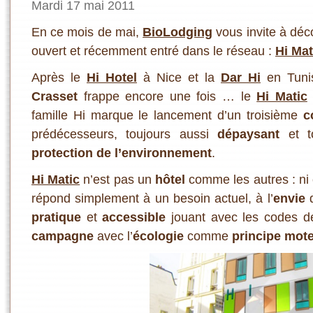
Mardi 17 mai 2011
En ce mois de mai,
BioLodging
vous invite à déc
ouvert et récemment entré dans le réseau :
Hi Mat
Après le
Hi Hotel
à Nice et la
Dar Hi
en Tunisi
Crasset
frappe encore une fois … le
Hi Matic
famille Hi marque le lancement d’un troisième
c
prédécesseurs, toujours aussi
dépaysant
et to
protection de l’environnement
.
Hi Matic
n’est pas un
hôtel
comme les autres : ni
répond simplement à un besoin actuel, à l’
envie
d
pratique
et
accessible
jouant avec les codes de
campagne
avec l’
écologie
comme
principe mot