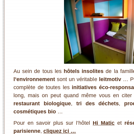
Au sein de tous les
hôtels insolites
de la famil
l’environnement
sont un véritable
leitmotiv
… Po
complète de toutes les
initiatives éco-respons
long, mais on peut quand même vous en citer
restaurant biologique
,
tri des déchets
,
pro
cosmétiques bio
…
Pour en savoir plus sur l’hôtel
Hi Matic
et
rés
parisienne
,
cliquez ici …