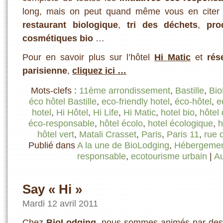
long, mais on peut quand même vous en citer
restaurant biologique
,
tri des déchets
,
pro
cosmétiques bio
…
Pour en savoir plus sur l’hôtel
Hi Matic
et
rés
parisienne
,
cliquez ici …
Mots-clefs :
11ème arrondissement
,
Bastille
,
Bio
éco hôtel Bastille
,
eco-friendly hotel
,
éco-hôtel
,
e
hotel
,
Hi Hôtel
,
Hi Life
,
Hi Matic
,
hotel bio
,
hôtel
éco-responsable
,
hôtel écolo
,
hotel écologique
,
h
hôtel vert
,
Matali Crasset
,
Paris
,
Paris 11
,
rue 
Publié dans
A la une de BioLodging
,
Hébergement
responsable
,
ecotourisme urbain
|
A
Say « Hi »
Mardi 12 avril 2011
Chez
BioLodging
, nous sommes animés par de