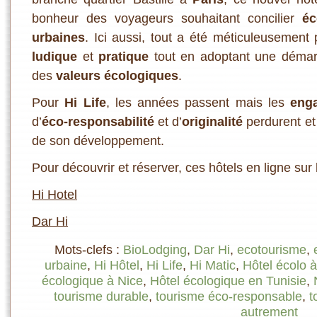
bonheur des voyageurs souhaitant concilier
éc
urbaines
. Ici aussi, tout a été méticuleuseme
ludique
et
pratique
tout en adoptant une démar
des
valeurs écologiques
.
Pour
Hi Life
, les années passent mais les
eng
d’
éco-responsabilité
et d’
originalité
perdurent et
de son développement.
Pour découvrir et réserver, ces hôtels en ligne sur 
Hi Hotel
Dar Hi
Mots-clefs :
BioLodging
,
Dar Hi
,
ecotourisme
,
urbaine
,
Hi Hôtel
,
Hi Life
,
Hi Matic
,
Hôtel écolo à
écologique à Nice
,
Hôtel écologique en Tunisie
,
tourisme durable
,
tourisme éco-responsable
,
t
autrement