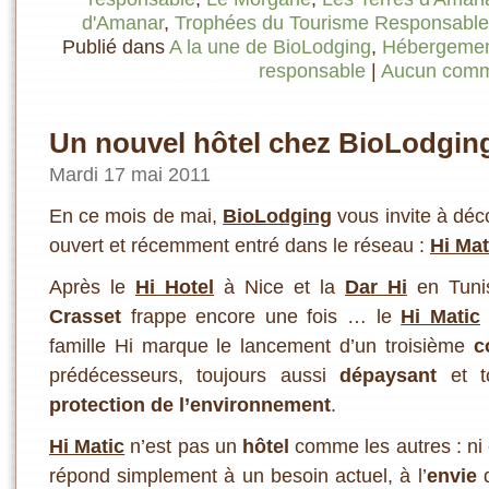
d'Amanar
,
Trophées du Tourisme Responsable
Publié dans
A la une de BioLodging
,
Hébergement
responsable
|
Aucun comm
Un nouvel hôtel chez BioLodging
Mardi 17 mai 2011
En ce mois de mai,
BioLodging
vous invite à déc
ouvert et récemment entré dans le réseau :
Hi Mat
Après le
Hi Hotel
à Nice et la
Dar Hi
en Tunisi
Crasset
frappe encore une fois … le
Hi Matic
famille Hi marque le lancement d’un troisième
c
prédécesseurs, toujours aussi
dépaysant
et to
protection de l’environnement
.
Hi Matic
n’est pas un
hôtel
comme les autres : ni
répond simplement à un besoin actuel, à l’
envie
d