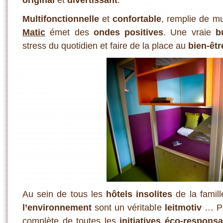
Multifonctionnelle
et
confortable
, remplie de mu
Matic
émet des
ondes positives
. Une vraie
b
stress du quotidien et faire de la place au
bien-êtr
Au sein de tous les
hôtels insolites
de la famil
l’environnement
sont un véritable
leitmotiv
… Po
complète de toutes les
initiatives éco-respons