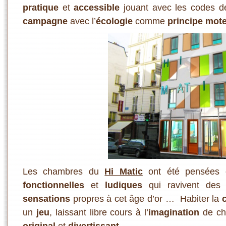
pratique
et
accessible
jouant avec les codes de
campagne
avec l’
écologie
comme
principe mot
Les chambres du
Hi Matic
ont été pensées
fonctionnelles
et
ludiques
qui ravivent de
sensations
propres à cet âge d’or … Habiter la
un
jeu
, laissant libre cours à l’
imagination
de ch
original
et
divertissant
.