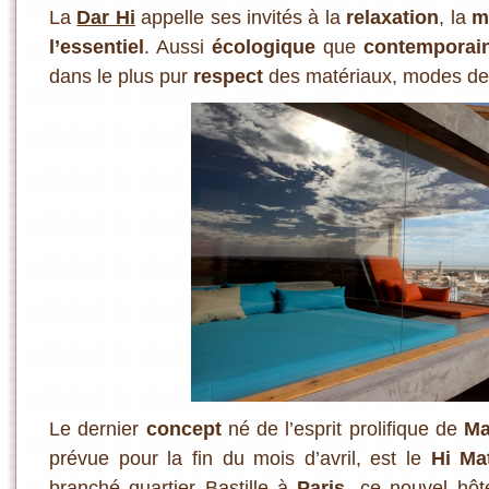
La
Dar Hi
appelle ses invités à la
relaxation
, la
m
l’essentiel
. Aussi
écologique
que
contemporai
dans le plus pur
respect
des matériaux, modes de vi
Le dernier
concept
né de l’esprit prolifique de
Ma
prévue pour la fin du mois d’avril, est le
Hi Ma
branché quartier Bastille à
Paris
, ce nouvel hôt