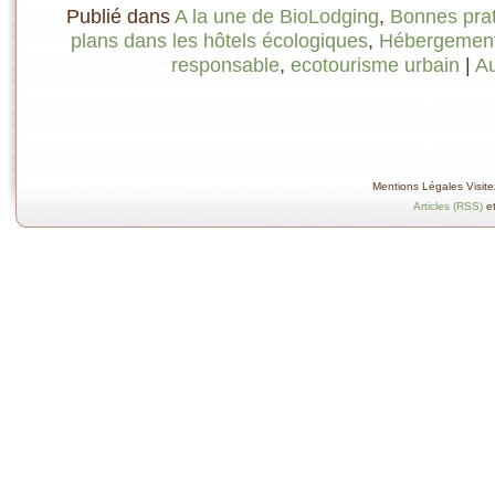
Publié dans
A la une de BioLodging
,
Bonnes pra
plans dans les hôtels écologiques
,
Hébergement 
responsable
,
ecotourisme urbain
|
A
Mentions Légales Visitez
Articles (RSS)
e