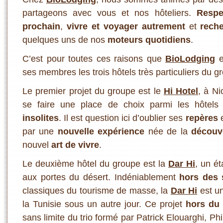
partageons avec vous et nos hôteliers.
R
espe
prochain
,
vivre et voyager autrement
et
reche
quelques uns de nos
moteurs quotidiens
.
C’est pour toutes ces raisons que
BioLodging
e
ses membres les trois hôtels très particuliers du gr
Le premier projet du groupe est le
Hi Hotel
, à Ni
se faire une place de choix parmi les hôtels
insolites
. Il est question ici d’oublier ses
repères
e
par une
nouvelle expérience
née de la
découv
nouvel
art de vivre
.
Le deuxième hôtel du groupe est la
Dar Hi
, un é
aux portes du désert. Indéniablement
h
ors des 
classiques du tourisme de masse, la
Dar Hi
est u
la Tunisie sous un autre jour. Ce projet
hors du
sans limite du trio formé par Patrick Elouarghi, Ph