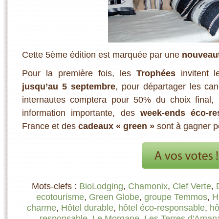
Cette 5ème édition est marquée par une
nouveau
Pour la première fois, les
Trophées
invitent 
jusqu’au 5 septembre
, pour départager les can
internautes comptera pour 50% du choix final, 
information importante, des
week-ends éco-re
France et des
cadeaux « green »
sont à gagner po
Mots-clefs :
BioLodging
,
Chamonix
,
Clef Verte
,
ecotourisme
,
Green Globe
,
groupe Temmos
,
H
charme
,
Hôtel durable
,
hôtel éco-responsable
,
hô
responsable
,
Le Morgane
,
Les Terres d'Aman