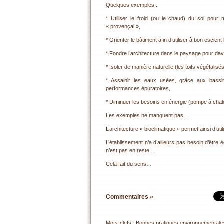
Quelques exemples :
* Utiliser le froid (ou le chaud) du sol pour
« provençal »,
* Orienter le bâtiment afin d’utiliser à bon escient
* Fondre l’architecture dans le paysage pour dav
* Isoler de manière naturelle (les toits végétalisés
* Assainir les eaux usées, grâce aux bassi
performances épuratoires,
* Diminuer les besoins en énergie (pompe à chal
Les exemples ne manquent pas…
L’architecture « bioclimatique » permet ainsi d’ut
L’établissement n’a d’ailleurs pas besoin d’être
n’est pas en reste…
Cela fait du sens…
Commentaires »
Mots-clefs :
Bonnes pratiques environnementale