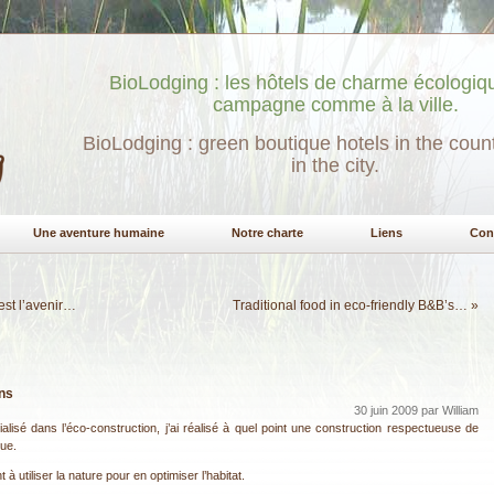
BioLodging : les hôtels de charme écologiqu
campagne comme à la ville.
BioLodging : green boutique hotels in the coun
in the city.
Une aventure humaine
Notre charte
Liens
Con
’est l’avenir…
Traditional food in eco-friendly B&B’s…
»
ens
30 juin 2009 par William
alisé dans l’éco-construction, j’ai réalisé à quel point une construction respectueuse de
ue.
 utiliser la nature pour en optimiser l’habitat.