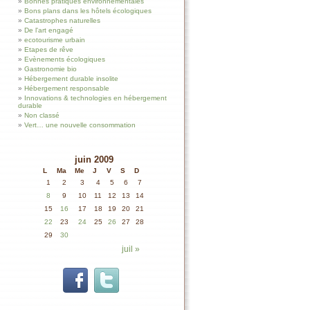
Bonnes pratiques environnementales
Bons plans dans les hôtels écologiques
Catastrophes naturelles
De l'art engagé
ecotourisme urbain
Etapes de rêve
Evènements écologiques
Gastronomie bio
Hébergement durable insolite
Hébergement responsable
Innovations & technologies en hébergement
durable
Non classé
Vert… une nouvelle consommation
juin 2009
L
Ma
Me
J
V
S
D
1
2
3
4
5
6
7
8
9
10
11
12
13
14
15
16
17
18
19
20
21
22
23
24
25
26
27
28
29
30
juil »