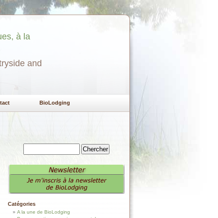
es, à la
tryside and
tact
BioLodging
Catégories
A la une de BioLodging