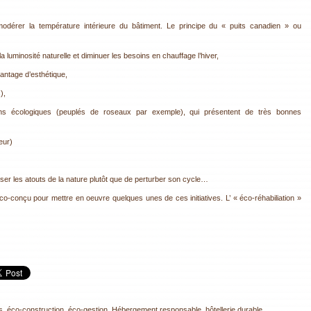
 modérer la température intérieure du bâtiment. Le principe du « puits canadien » ou
 la luminosité naturelle et diminuer les besoins en chauffage l’hiver,
antage d’esthétique,
),
ns écologiques (peuplés de roseaux par exemple), qui présentent de très bonnes
eur)
iliser les atouts de la nature plutôt que de perturber son cycle…
 éco-conçu pour mettre en oeuvre quelques unes de ces initiatives. L’ « éco-réhabiliation »
s
,
éco-construction
,
éco-gestion
,
Hébergement responsable
,
hôtellerie durable