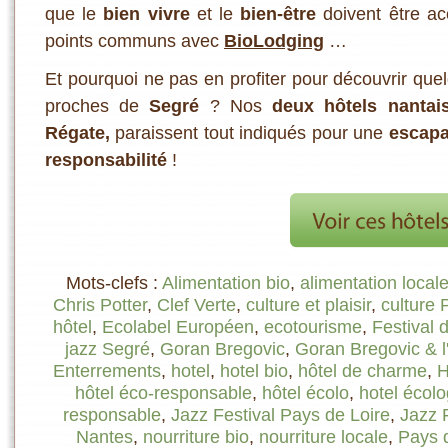
que le
bien vivre
et le
bien-être
doivent être ac
points communs avec
BioLodging
…
Et pourquoi ne pas en profiter pour découvrir qu
proches de
Segré
? Nos
deux hôtels nantai
Régate,
paraissent tout indiqués pour une
escap
responsabilité
!
Mots-clefs :
Alimentation bio
,
alimentation local
Chris Potter
,
Clef Verte
,
culture et plaisir
,
culture 
hôtel
,
Ecolabel Européen
,
ecotourisme
,
Festival 
jazz Segré
,
Goran Bregovic
,
Goran Bregovic & l
Enterrements
,
hotel
,
hotel bio
,
hôtel de charme
,
H
hôtel éco-responsable
,
hôtel écolo
,
hotel écol
responsable
,
Jazz Festival Pays de Loire
,
Jazz 
Nantes
,
nourriture bio
,
nourriture locale
,
Pays 