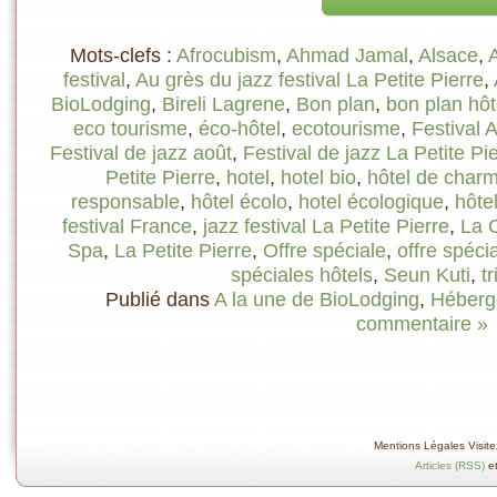
Mots-clefs :
Afrocubism
,
Ahmad Jamal
,
Alsace
,
festival
,
Au grès du jazz festival La Petite Pierre
,
BioLodging
,
Bireli Lagrene
,
Bon plan
,
bon plan hôt
eco tourisme
,
éco-hôtel
,
ecotourisme
,
Festival 
Festival de jazz août
,
Festival de jazz La Petite Pi
Petite Pierre
,
hotel
,
hotel bio
,
hôtel de char
responsable
,
hôtel écolo
,
hotel écologique
,
hôte
festival France
,
jazz festival La Petite Pierre
,
La C
Spa
,
La Petite Pierre
,
Offre spéciale
,
offre spéci
spéciales hôtels
,
Seun Kuti
,
t
Publié dans
A la une de BioLodging
,
Héberg
commentaire »
Mentions Légales Visitez
Articles (RSS)
e