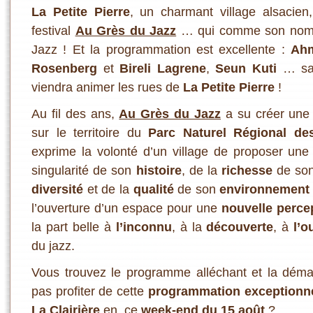
La Petite Pierre
, un charmant village alsacien
festival
Au Grès du Jazz
… qui comme son nom l’
Jazz ! Et la programmation est excellente :
Ah
Rosenberg
et
Bireli Lagrene
,
Seun Kuti
… san
viendra animer les rues de
La Petite Pierre
!
Au fil des ans,
Au Grès du Jazz
a su créer un
sur le territoire du
Parc Naturel Régional d
exprime la volonté d’un village de proposer une m
singularité de son
histoire
, de la
richesse
de so
diversité
et de la
qualité
de son
environnement 
l’ouverture d’un espace pour une
nouvelle perce
la part belle à
l’inconnu
, à la
découverte
, à
l’o
du jazz.
Vous trouvez le programme alléchant et la déma
pas profiter de cette
programmation exceptionne
La Clairière
en ce
week-end du 15 août
?