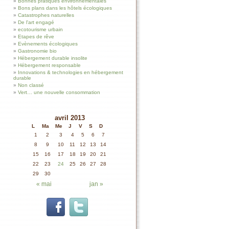
Bonnes pratiques environnementales
Bons plans dans les hôtels écologiques
Catastrophes naturelles
De l'art engagé
ecotourisme urbain
Etapes de rêve
Evènements écologiques
Gastronomie bio
Hébergement durable insolite
Hébergement responsable
Innovations & technologies en hébergement
durable
Non classé
Vert… une nouvelle consommation
avril 2013
L
Ma
Me
J
V
S
D
1
2
3
4
5
6
7
8
9
10
11
12
13
14
15
16
17
18
19
20
21
22
23
24
25
26
27
28
29
30
« mai
jan »