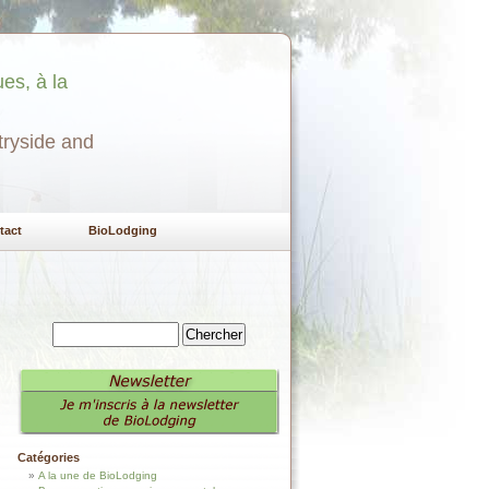
es, à la
tryside and
tact
BioLodging
Catégories
A la une de BioLodging