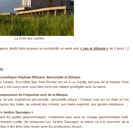
La Grée des Landes
geurs plutôt futés propose en exclusivité un week-end
« zen et détente »
de 3 jours / 2
lly
 Cosmétique Végétale Efficace, Sensorielle et Ethique
es Landes, Eco-Hôtel Spa Yves Rocher est né à La Gacilly, berceau de la marque Yves
ut y est conçu pour vous faire vivre une relation privilégiée avec la nature.
expression de l’expertise soin de la Marque
 vit une expérience personnelle, sensorielle unique ! Chaque soin est un rituel où l’on
soyeux des huiles, au velouté des crèmes, aux mains expertes, aux gestes voluptueux …
es Jardins Sauvages »
é dans les guides gastronomiques, composera pour vous un voyage gastronomique multi-
aichement cueillis. Au restaurant Les Jardins Sauvages, la nature va à la rencontre de la
râce à des liens forts noués avec les producteurs locaux.