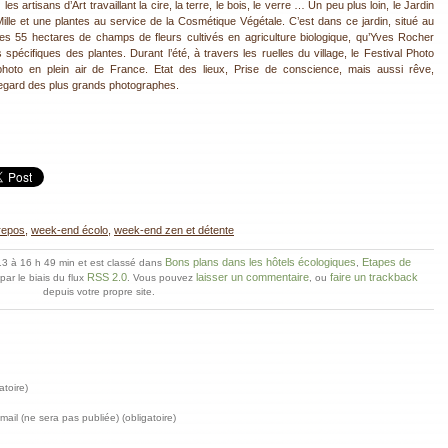
es artisans d’Art travaillant la cire, la terre, le bois, le verre … Un peu plus loin, le Jardin
le et une plantes au service de la Cosmétique Végétale. C’est dans ce jardin, situé au
 ses 55 hectares de champs de fleurs cultivés en agriculture biologique, qu’Yves Rocher
s spécifiques des plantes. Durant l’été, à travers les ruelles du village, le Festival Photo
photo en plein air de France. Etat des lieux, Prise de conscience, mais aussi rêve,
egard des plus grands photographes.
repos
,
week-end écolo
,
week-end zen et détente
Bons plans dans les hôtels écologiques
Etapes de
2013 à 16 h 49 min et est classé dans
,
RSS 2.0
laisser un commentaire
faire un trackback
ar le biais du flux
. Vous pouvez
, ou
depuis votre propre site.
atoire)
ail (ne sera pas publiée) (obligatoire)