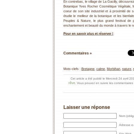
En contrebas, le village de La Gacilly, découvrez l
Botanique Yves Rocher Cosmétique Végétale, Mil
coeur de son site industriel et à proximité de
étudie le meilleur de la botanique et les bienfait
Peuples & Nature, le plus grand festival de 
enchantement et beauté du monde à travers le r
Pour en savoir plus et réserver !
Commentaires »
Mots-clefs :
Bretagne
,
calme
,
Morbihan
,
nature
,
Cet article a été publié le Mercredi 24 avril 
rêve
. Vous pouvez en suivre les commentaires p
Laisser une réponse
Nom (oblig
Adresse e-m
Site Web