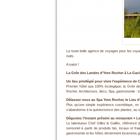
La toute belle agence de voyages pour les voya
nuits.
A saisir !
La Grée des Landes d’Yves Rocher à La Gaci
Un lieu privilégié pour vivre l’expérience de
Premier hôtel spa 100% écologique, la Grée d
Rocher. Architecture, déco, Spa, gastronomie : to
Délassez-vous au Spa Yves Rocher, le Lieu d’
Plus qu’une simple expérience cosmétique, on y
s’abandonne à la quintessence des plantes, au 
Dégustez l’instant présent au restaurant « L
Le talentueux Chef Gilles le Gallès, référenc
sensoriel à partir de produits bio, locaux et fr
gastronomie et les hôtes deviennent locavores g